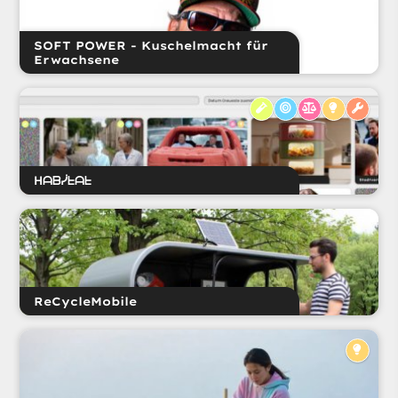
SOFT POWER - Kuschelmacht für
Erwachsene
ᕼᗩᗷᓰᖶᗩᖶ
ReCycleMobile