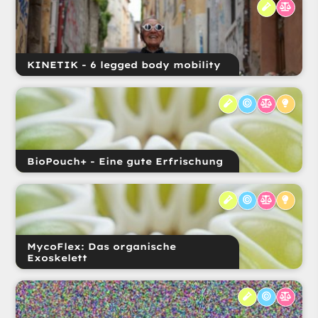
KINETIK - 6 legged body mobility
BioPouch+ - Eine gute Erfrischung
MycoFlex: Das organische
Exoskelett