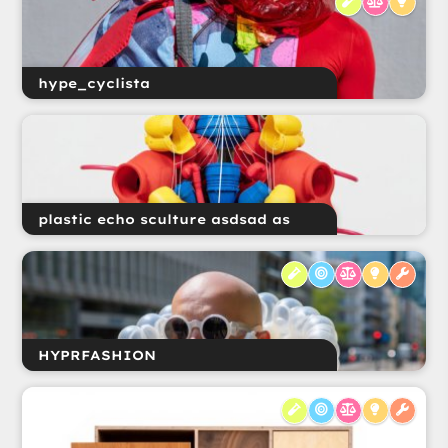
hype_cyclista
plastic echo sculture asdsad as
HYPRFASHION