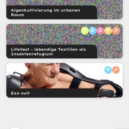
Algenkultivierung im urbanen
Raum
LifeVest - lebendige Textilien als
Insektenrefugium
Exo suit